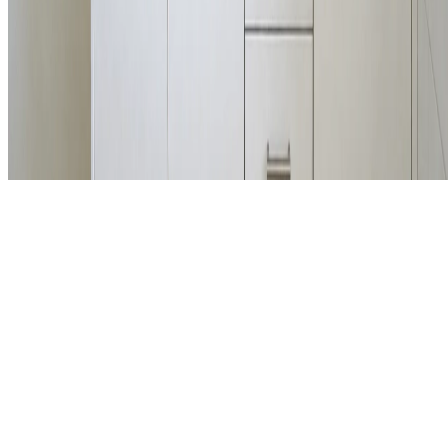
info@hotelrasch.nl
© 2026 Hotel Rasch. Alle rechten voorbehouden.
Bergen aan Zee, Noord-Holland