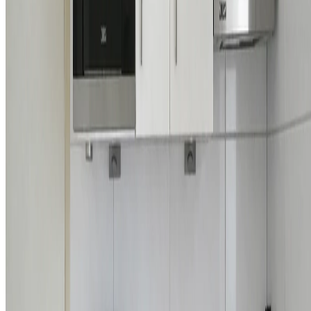
comfortabel verblijf.
15 inbegrepen
Keuken
Koelkast
Magnetron
Filterkoffiemachine
Waterkoker
Keukendoeken
Alle appartementen, behalve de studio's, hebben een
vaatwasser.
Badkamer
Douche
Toilet
Handdoeken
Föhn