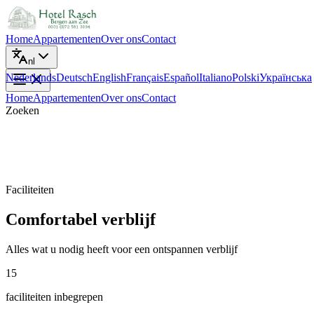
Home
Appartementen
Over ons
Contact
nl
Nederlands
Deutsch
English
Français
Español
Italiano
Polski
Українська
Home
Appartementen
Over ons
Contact
Zoeken
Faciliteiten
Comfortabel verblijf
Alles wat u nodig heeft voor een ontspannen verblijf
15
faciliteiten inbegrepen