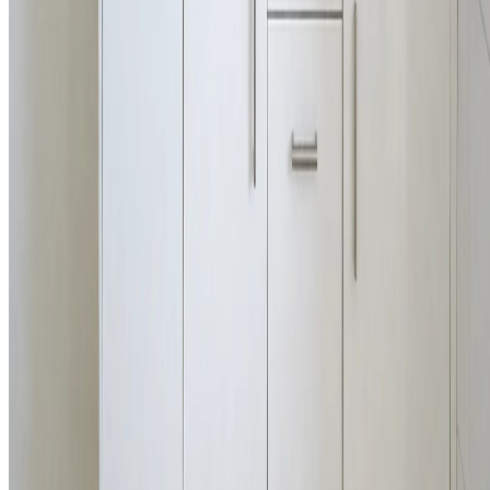
Nu boeken
Hotel Rasch is een gezellig familiehotel op slechts 200 meter van het
strand van Bergen aan Zee. Rust, ruimte en persoonlijke aandacht
staan bij ons centraal.
Zeeweg 2, 1865 AC Bergen aan Zee
Navigatie
Home
Appartementen
Over ons
Praktisch
Contact
Contact
072 581 3094
06-38308695